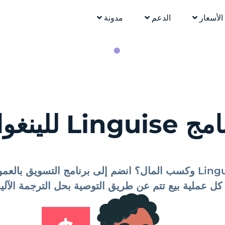
الأسعار
الدعم
مدونة
Lingui للينغوايز
هل ترغب في الترويج Linguise وكسب المال؟ انضم إلى برنامج التس