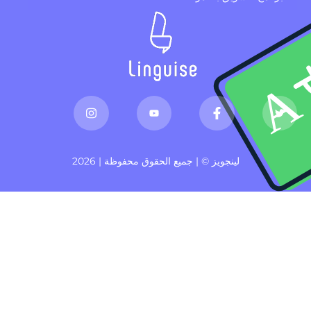
لينجويز © | جميع الحقوق محفوظة | 2026