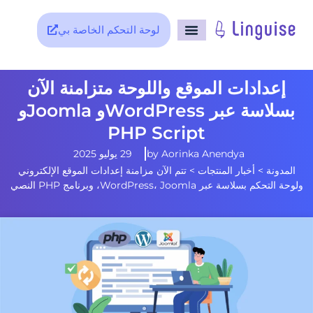
لوحة التحكم الخاصة بي
إعدادات الموقع واللوحة متزامنة الآن
بسلاسة عبر WordPressو Joomlaو
PHP Script
Aorinka Anendya
by
29 يوليو 2025
المدونة
>
أخبار المنتجات
>
تتم الآن مزامنة إعدادات الموقع الإلكتروني
ولوحة التحكم بسلاسة عبر WordPress، Joomla، وبرنامج PHP النصي