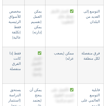
التوسع إلى
الخيار الأمثل
يمكن
مخصص
العديد من
(هيكل قابل
العمل
للأسواق
البلدان
للتطوير)
(تقسيم
الرئيسية
يمكن
فقط
إدارته)
(تكلفة
عالية)
فرق منفصلة
ممكن (يصعب
فقط إذا
لكل منطقة
عزله)
الخيار
كانت
الأفضل
الفرق
(فصل
منفصلة
واضح)
قابلية
الأفضل على
يمكن أن
يستحق
التوسع
المدى الطويل
ينجح
الدراسة
العالمي على
(نمو مركزي)
(يعتمد
(استثمار
المدى
على
مرتفع)