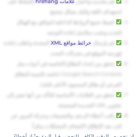
قم بتحديث واختبار
علامات hreflang
للحفاظ على
استهداف اللغة والبلد بشكل صحيح.
اضبط جميع الروابط الداخلية لتتوافق مع الهيكل
الجديد وتجنب سلاسل إعادة التوجيه.
قم بإرسال
خرائط مواقع XML
المحدثة واطلب إعادة
فهرسة الموقع في محركات البحث.
تحقق من إعداد النطاق/الخاصية في أدوات مثل
Google Search Console (خاصة بالنسبة للنطاق
الفرعي أو نطاق المستوى الأعلى للبلد).
تحقق من العلامات الأساسية للتأكد من أنها تشير إلى
عناوين URL الجديدة الصحيحة.
راقب أخطاء الزحف والتصنيفات وحركة المرور عن
كثب بعد الإطلاق لاكتشاف المشكلات مبكراً.
إن تخصيص الوقت الكافي للتحضير قبل البدء يجنّبك أخطاءً