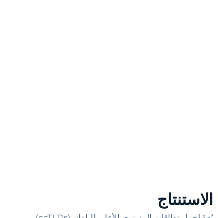
الاستنتاج
يُعدّ اختيار نطاقات المستوى الأعلى للبلدان (ccTLDs)