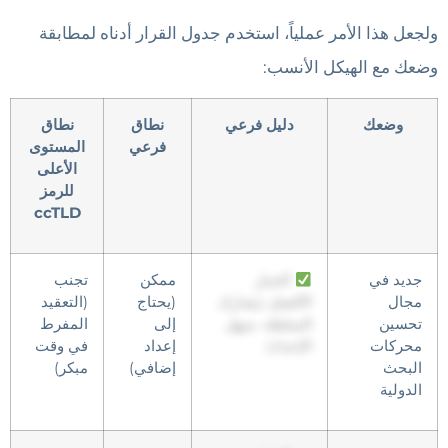
ولجعل هذا الأمر عملياً، استخدم جدول القرار أدناه لمطابقة
وضعك مع الهيكل الأنسب:
وضعك
دليل فرعي
نطاق
نطاق
فرعي
المستوى
الأعلى
للرمز
ccTLD
جديد في
الخيار
ممكن
تجنب
مجال
الأفضل (يشارك
(يحتاج
(التعقيد
تحسين
السلطة، سهل
إلى
المفرط
محركات
الإعداد)
إعداد
في وقت
البحث
إضافي)
مبكر)
الدولية