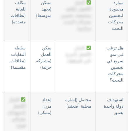
موارد
الخيار
ممكن
مكلف
محدودة
الأفضل (تكلفة
(بجهد
للغاية
لتحسين
منخفضة، تحسين
متوسط)
(نطاقات
محركات
محركات البحث
متعددة)
البحث
مركزي)
هل ترغب
الخيار
يمكن
سلطة
في نمو
الأفضل (أسرع
العمل
النفايات
سريع في
تأثير للسلطة)
(مشاركة
(نطاقات
تحسين
جزئية)
مقسمة)
محركات
البحث؟
استهداف
محتمل (إشارة
إعداد
الخيار
دولة واحدة
محلية أضعف)
مرن
الأفضل
بعمق
(ممكن)
(استهداف
جغرافي
قوي)