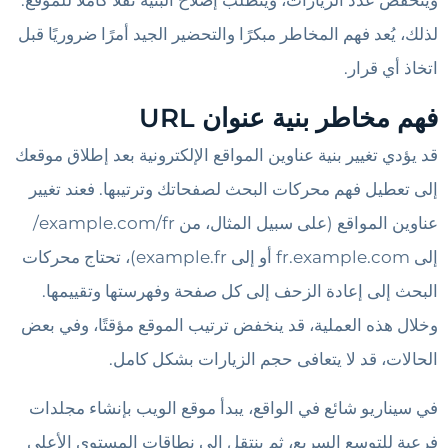
وينخفض ​​عدد الزيارات، ويتطلب إصلاح البنية نقلًا كاملًا للموقع.
لذلك، يُعد فهم المخاطر مبكرًا والتحضير الجيد أمرًا ضروريًا قبل
اتخاذ أي قرار.
فهم مخاطر بنية عنوان URL
قد يؤدي تغيير بنية عناوين المواقع الإلكترونية بعد إطلاق موقعك
إلى تعطيل فهم محركات البحث لصفحاتك وترتيبها. فعند تغيير
عناوين المواقع (على سبيل المثال، من example.com/fr/
إلى fr.example.com أو إلى example.fr)، تحتاج محركات
البحث إلى إعادة الزحف إلى كل صفحة وفهرستها وتقييمها.
وخلال هذه العملية، قد ينخفض ​​ترتيب الموقع مؤقتًا، وفي بعض
الحالات، قد لا يتعافى حجم الزيارات بشكل كامل.
في سيناريو شائع في الواقع، يبدأ موقع الويب بإنشاء مجلدات
فرعية للتوسع السريع، ثم ينتقل إلى نطاقات المستوى الأعلى