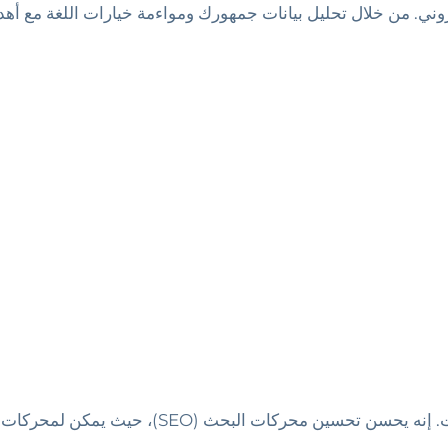
لكتروني. من خلال تحليل بيانات جمهورك ومواءمة خيارات اللغة مع أ
هيكل URL واضح ضروري لموقع إلكتروني متعدد اللغ