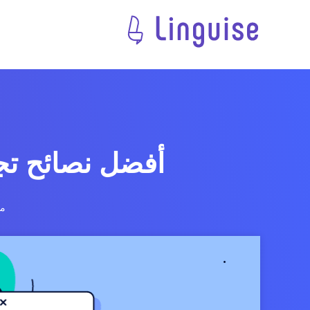
أفضل نصائح تج
مد