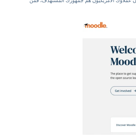
ذا كان عملاؤك الأمريكيون هم جمهورك المستهدف، فمن