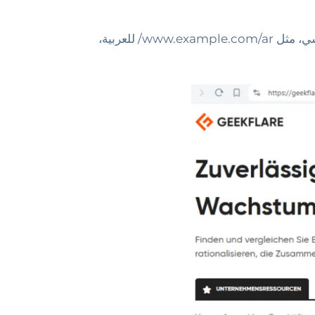
هيكل الدليل الفرعي هو الطريقة الأكثر شيوعًا والأكثر توصية. كل لغة تحصل على دليل فرعي خاص بها تحت النطاق الرئيسي، مثل www.example.com/ar/ للعربية،