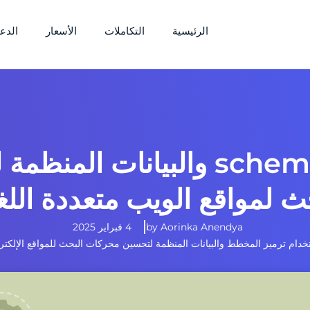
الرئيسية
التكاملات
الأسعار
الدع
استخدام ترميز schema والبيان
ث لمواقع الويب متعددة الل
Aorinka Anendya
by
4 فبراير 2025
خدام ترميز المخطط والبيانات المنظمة لتحسين محركات البحث للمواقع الإلكترو