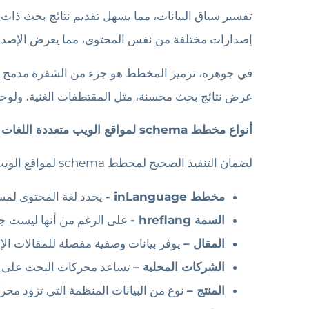
تفسير سياق البيانات، مما يسهل تقديم نتائج بحث ذات
إصدارات مختلفة من نفس المحتوى، مما يعرض الإصدا
في جوهره، ترميز المخطط هو جزء من الشفرة مدمج د
عرض نتائج بحث محسنة، مثل المقتطفات الغنية، ولوحا
أنواع مخطط schema لمواقع الويب متعددة اللغات
لضمان التنفيذ الصحيح لمخطط schema لمواقع الويب متعددة اللغات، يمكن استخدام عدة أنواع من البيانات المنظمة:
مخطط inLanguage -
يحدد لغة المحتوى لمس
السمة hreflang -
على الرغم من أنها ليست جزءً
المقال –
يوفر بيانات وصفية مفصلة للمقالات الإ
الشركات المحلية –
تساعد محركات البحث على فهم التفاصي
المنتج –
نوع من البيانات المنظمة التي تزود محر