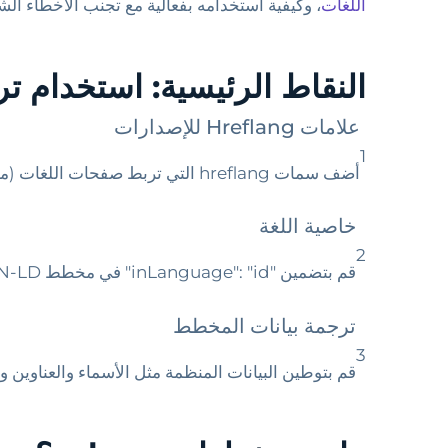
اللغات
، وكيفية استخدامه بفعالية مع تجنب الأخطاء الشائع
النقاط الرئيسية: استخدام ت
علامات Hreflang للإصدارات
1
أضف سمات hreflang التي تربط صفحات اللغات (مثل en/fr/de) لمنع عقوبات المحتوى المكرر وتعزيز التصنيفات.
خاصية اللغة
2
قم بتضمين "inLanguage": "id" في مخطط JSON-LD للإشارة إلى اللغة الأساسية لكل إصدار من الصفحة إلى Google.
ترجمة بيانات المخطط
3
قم بتوطين البيانات المنظمة مثل الأسماء والعناوين و