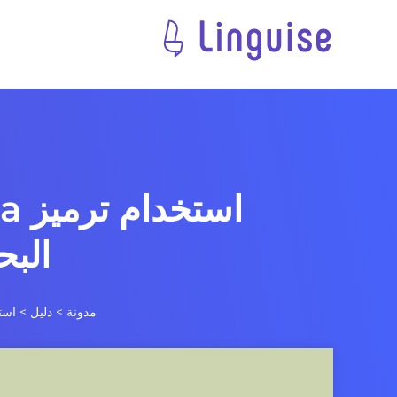
البح
مدونة
>
دليل
>
است