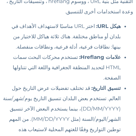
التقنية مثل بنية URL ، ووسوم hreflang ، وتنسيقات التاريخ ،
وعدة استخدامات أخرى للتنسيق.
هيكل URL:
اختر URL مناسبًا لاستهداف الأهداف في
بلدان أو مناطق مختلفة. هناك ثلاثة هياكل للاختيار من
بينها: نطاقات فرعية، أدلة فرعية، ونطاقات منفصلة.
علامات Hreflang:
تستخدم محركات البحث سمات
HTML لتحديد المنطقة الجغرافية واللغة التي تتناولها
الصفحة.
تنسيق التاريخ:
قد تختلف تفضيلات عرض التاريخ حول
العالم. تستخدم بعض البلدان تنسيق التاريخ يوم/شهر/سنة
(DD/MM/YYYY)، بينما يستخدم البعض الآخر تنسيق
الشهر/اليوم/السنة (مثل MM/DD/YYYY). من المهم
توطين التواريخ وفقًا للغتهم المحلية لاستيعاب هذه