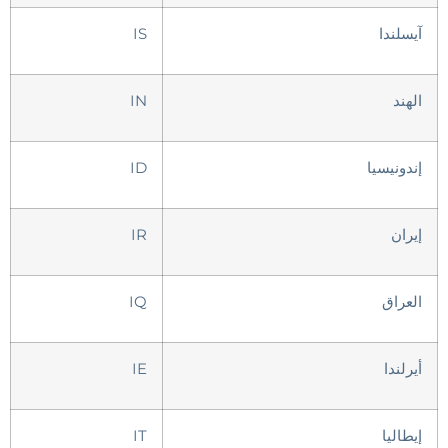
آيسلندا
IS
الهند
IN
إندونيسيا
ID
إيران
IR
العراق
IQ
أيرلندا
IE
إيطاليا
IT