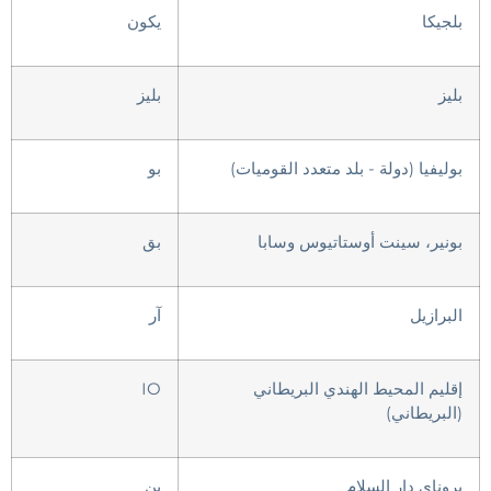
بلجيكا
يكون
بليز
بليز
بوليفيا (دولة - بلد متعدد القوميات)
بو
بونير، سينت أوستاتيوس وسابا
بق
البرازيل
آر
إقليم المحيط الهندي البريطاني
IO
(البريطاني)
بروناي دار السلام
بن