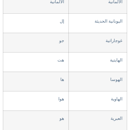
الألمانية
الألمانية
اليونانية الحديثة
إل
غوجاراتية
جو
الهايتية
هت
الهوسا
ها
الهاوية
هوا
العبرية
هو