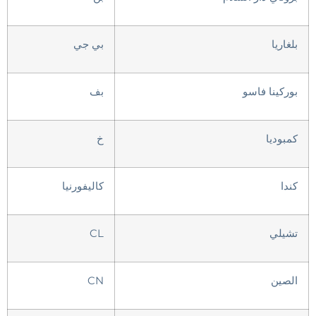
بلغاريا
بي جي
بوركينا فاسو
بف
كمبوديا
خ
كندا
كاليفورنيا
تشيلي
CL
الصين
CN