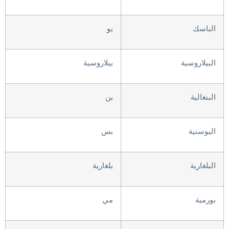
الباسك
يو
البيلاروسية
بيلاروسية
البنغالية
بن
البوسنية
بس
البلغارية
بلغارية
بورمية
مي