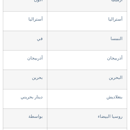
أستراليا
أستراليا
النمسا
في
أذربيجان
أذربيجان
البحرين
بحرين
بنغلاديش
دينار بحريني
روسيا البيضاء
بواسطة