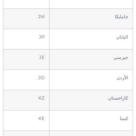
جامايكا
JM
اليابان
JP
جيرسي
JE
الأردن
JO
كازاخستان
KZ
كينيا
KE