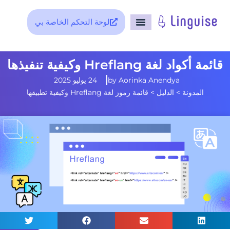
لوحة التحكم الخاصة بي
قائمة أكواد لغة Hreflang وكيفية تنفيذها
Aorinka Anendya
by
24 يوليو 2025
المدونة
>
الدليل
>
قائمة رموز لغة Hreflang وكيفية تطبيقها