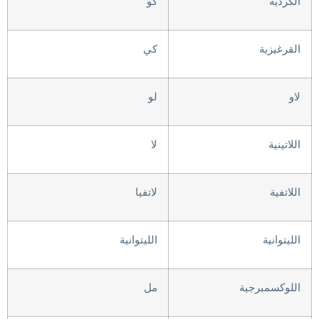
الكردية
كو
القرغيزية
كي
لاو
لو
اللاتينية
لا
اللاتفية
لاتفيا
الليتوانية
الليتوانية
اللوكسمبرجية
مل