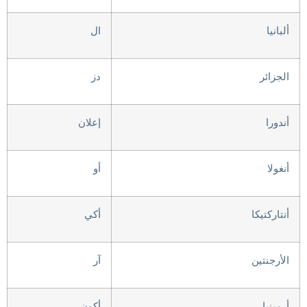
ألبانيا
ال
الجزائر
دز
أندورا
إعلان
أنغولا
أو
أنتاركتيكا
أكي
الأرجنتين
آر
أرمينيا
أكون