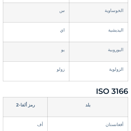
الخوساوية
س
اليديشية
اي
اليوروبية
يو
الزولوية
زولو
ISO 3166
بلد
رمز ألفا-2
أفغانستان
أف