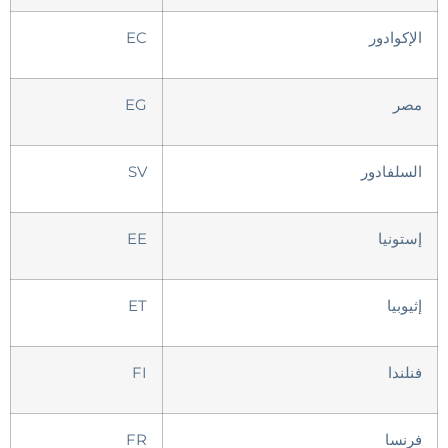
الإكوادور
EC
مصر
EG
السلفادور
SV
إستونيا
EE
إثيوبيا
ET
فنلندا
FI
فرنسا
FR