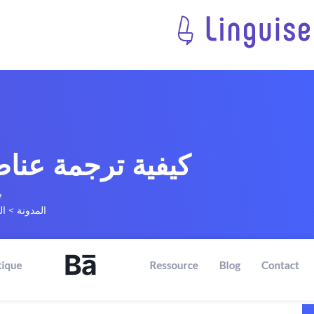
كيفية ترجمة عناصر قائمة ress
ب
المدونة
>
ال