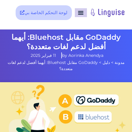
لوحة التحكم الخاصة بي
GoDaddy مقابل Bluehost: أيهما
أفضل لدعم لغات متعددة؟
Aorinka Anendya
by
11 فبراير 2025
مدونة
>
دليل
>
GoDaddy مقابل Bluehost: أيهما أفضل لدعم لغات
متعددة؟