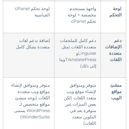
لوحة
واجهة مستخدم
لوحة تحكم cPanel
التحكم
مخصصة + لوحة
القياسية
تحكم cPanel
دعم
دعم كامل للملحقات
إضافة تدعم لغات
الإضافات
متعددة اللغات (مثل
متعددة بشكل كامل
متعددة
Linguiseو
اللغات
TranslatePressوما
إلى ذلك)
منشئ
متوفر ومتوافق
متوفر ومتوافق لإنشاء
مواقع
لإنشاء موقع ويب
مواقع ويب متعددة
الويب
متعدد اللغات (لكن
اللغات (يوجد منشئ
بعض الميزات غير
مواقع متخصص لـ
متوفرة بعد في
WordPress يسمى
التكوين متعدد
WonderSuite)
اللغات)