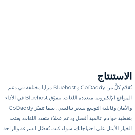
الاستنتاج
تُقدّم كلٌّ من GoDaddy و Bluehost مزايا مختلفة في دعم
المواقع الإلكترونية متعددة اللغات. تتفوّق Bluehost في الأداء
والأمان وقابلية التوسع بسعر تنافسي، بينما تتميّز GoDaddy
بتغطية خوادم عالمية أفضل ودعم عملاء متعدد اللغات. يعتمد
الخيار الأمثل على احتياجاتك، سواء كنت تُفضّل السرعة والراحة