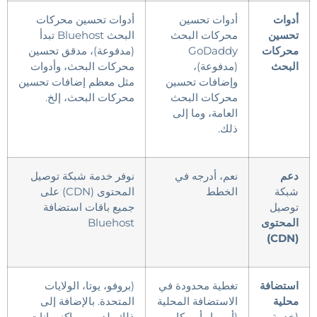
أدوات
أدوات تحسين
أدوات تحسين محركات
تحسين
محركات البحث
البحث Bluehost تبدأ
محركات
GoDaddy
(مدفوعة)، مدقق تحسين
البحث
(مدفوعة)،
محركات البحث، وأدوات
وإضافات تحسين
مثل معظم إضافات تحسين
محركات البحث
محركات البحث، إلخ.
العامة، وما إلى
ذلك.
دعم
نعم، أدرجه في
نوفر خدمة شبكة توصيل
شبكة
الخطط
المحتوى (CDN) على
توصيل
جميع باقات استضافة
المحتوى
Bluehost
(CDN)
استضافة
تغطية محدودة في
(بروفو، يوتا، الولايات
محلية
الاستضافة المحلية
المتحدة. بالإضافة إلى
(خدمة
(أوروبا وأمريكا
ذلك، لديهم مراكز بيانات