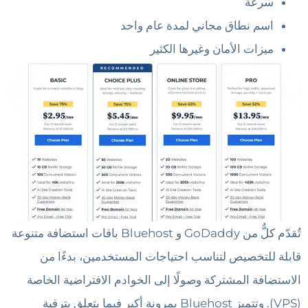
سرعة
اسم نطاق مجاني لمدة عام واحد
ميزات الأمان وغيرها الكثير
تُقدّم كلٌّ من GoDaddy و Bluehost باقات استضافة متنوعة
قابلة للتخصيص لتناسب احتياجات المستخدمين، بدءًا من
الاستضافة المشتركة وصولًا إلى الخوادم الافتراضية الخاصة
(VPS). وتتميز Bluehost بمرونة أكبر فيما يتعلق بترقية