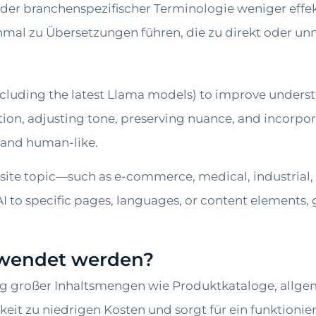
er branchenspezifischer Terminologie weniger effekt
al zu Übersetzungen führen, die zu direkt oder unn
including the latest Llama models) to improve under
lation, adjusting tone, preserving nuance, and incorpo
nt and human-like.
website topic—such as e-commerce, medical, industrial
AI to specific pages, languages, or content elements,
rwendet werden?
ung großer Inhaltsmengen wie Produktkataloge, allg
keit zu niedrigen Kosten und sorgt für ein funktioni