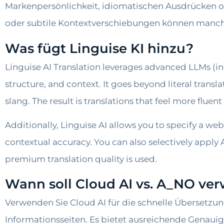
Markenpersönlichkeit, idiomatischen Ausdrücken od
oder subtile Kontextverschiebungen können manchm
Was fügt Linguise KI hinzu?
Linguise AI Translation leverages advanced LLMs (
structure, and context. It goes beyond literal trans
slang. The result is translations that feel more flue
Additionally, Linguise AI allows you to specify a 
contextual accuracy. You can also selectively apply 
premium translation quality is used.
Wann soll Cloud AI vs. A_NO ve
Verwenden Sie Cloud AI für die schnelle Übersetz
Informationsseiten. Es bietet ausreichende Genauig