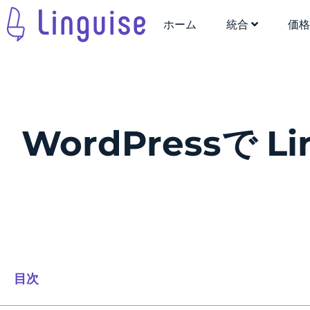
ホーム
統合
価
WordPressで 
目次