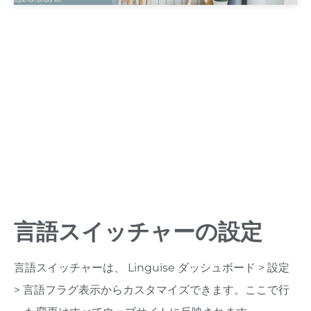
SEOに関する重要な注意事項：
設定する言語の数は
SEOに大きな影響を与えます。翻訳言語を設定する際、
インデックス登録されているページ数が多い場合（500
ページ以上）、検索エンジンが処理に時間がかかること
があります。これは元の言語でのSEOに影響を与える可
能性があります。そのため、最初は最大5言語まで追加
し、インデックス登録が完了したら、毎月3言語ずつ追
加することをお勧めします。
言語スイッチャーの設定
言語スイッチャーは、 Linguise ダッシュボード > 設定
> 言語フラグ表示からカスタマイズできます。ここで行