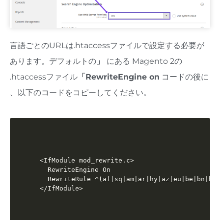
言語ごとのURLは.htaccessファイルで設定する必要が
あります。デフォルトの
」
にある Magento 2の
.htaccessファイル
「
RewriteEngine on
コードの後に​​
、以下のコードをコピーしてください
。
<IfModule mod_rewrite.c>

  RewriteEngine On

  RewriteRule ^(af|sq|am|ar|hy|az|eu|be|bn|bs|
</IfModule>