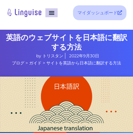
マイダッシュボード
ホーム
サポート
ブログ
英語のウェブサイトを日本語に翻訳
する方法
by
トリスタン
2022年9月30日
ブログ
>
ガイド
>
サイトを英語から日本語に翻訳する方法