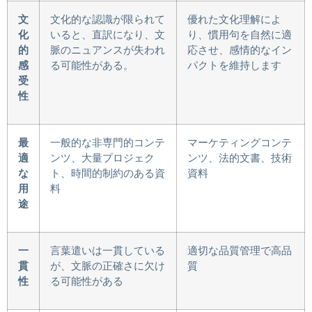
文
文化的な認識が限られて
優れた文化理解によ
化
いると、直訳になり、文
り、慣用句を自然に適
的
脈のニュアンスが失われ
応させ、感情的なイン
感
る可能性がある。
パクトを維持します
受
性
最
一般的な非専門的コンテ
マーケティングコンテ
適
ンツ、大量プロジェク
ンツ、法的文書、技術
な
ト、時間的制約のある資
資料
用
料
途
一
言葉遣いは一貫している
適切な品質管理で高品
貫
が、文脈の正確さに欠け
質
性
る可能性がある