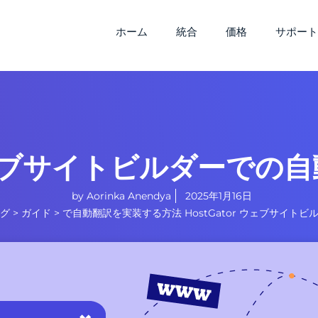
ホーム
統合
価格
サポー
 ウェブサイトビルダーで
by
Aorinka Anendya
2025年1月16日
グ
>
ガイド
>
で自動翻訳を実装する方法 HostGator ウェブサイトビ