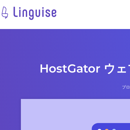
HostGator
ブロ