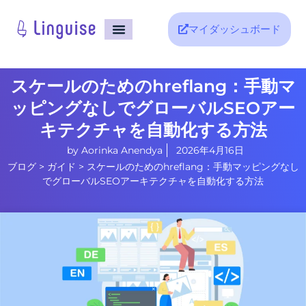
マイダッシュボード
ホーム
サポート
ブログ
スケールのためのhreflang：手動マ
ッピングなしでグローバルSEOアー
キテクチャを自動化する方法
by
Aorinka Anendya
2026年4月16日
ブログ
>
ガイド
>
スケールのためのhreflang：手動マッピングなし
でグローバルSEOアーキテクチャを自動化する方法