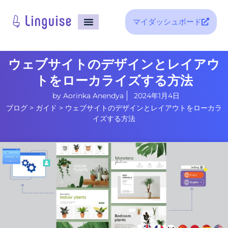
マイダッシュボード
ホーム
統合
価格
サポート
ブログ
ウェブサイトのデザインとレイアウ
トをローカライズする方法
by
Aorinka Anendya
2024年1月4日
ブログ
>
ガイド
>
ウェブサイトのデザインとレイアウトをローカラ
イズする方法