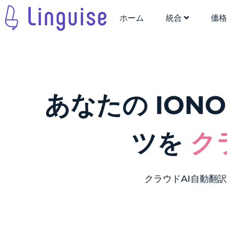
ホーム
統合
価
あなたの ION
ツを
ク
クラウドAI自動翻