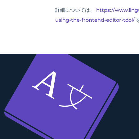
詳細については、
https://www.ling
using-the-frontend-editor-tool/