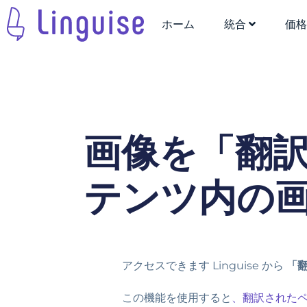
ホーム
統合
価
画像を「翻
テンツ内の
アクセスできます Linguise から
「
この機能を使用すると
、翻訳された