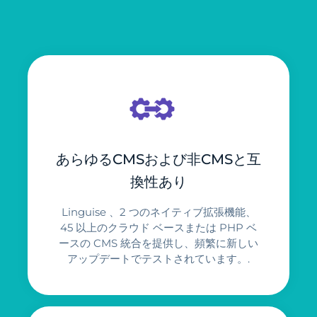
あらゆるCMSおよび非CMSと互
換性あり
Linguise 、2 つのネイティブ拡張機能、
45 以上のクラウド ベースまたは PHP ベ
ースの CMS 統合を提供し、頻繁に新しい
アップデートでテストされています。.