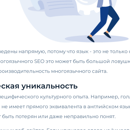
дены напрямую, потому что язык - это не только с
ногоязычного SEO это может быть большой ловуш
роизводительность многоязычного сайта.
еская уникальность
ецифического культурного опыта. Например, голл
 не имеет прямого эквивалента в английском язык
 быть потерян или даже неправильно понят.