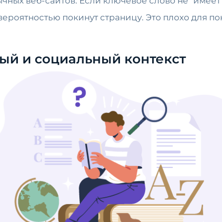
чных веб-сайтов. Если ключевое слово не "имеет
ероятностью покинут страницу. Это плохо для пок
ый и социальный контекст