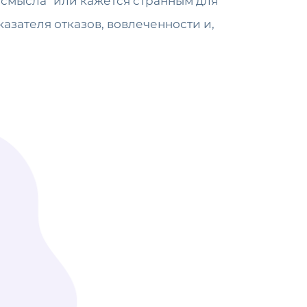
 смысла" или кажется странным для
азателя отказов, вовлеченности и,