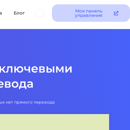
Моя панель
а
Блог
управления
и ключевыми
евода
ых нет прямого перевода