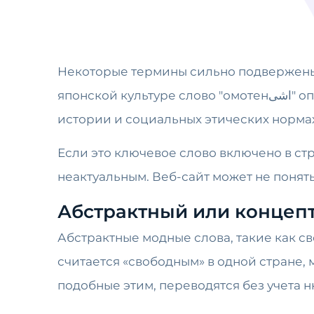
Некоторые термины сильно подвержены
японской культуре слово "омотенاشی" описывает самоотверженное гостеприимство, ценность, глубоко укорененную в японской
истории и социальных этических нормах
Если это ключевое слово включено в ст
неактуальным. Веб-сайт может не понят
Абстрактный или концеп
Абстрактные модные слова, такие как сво
считается «свободным» в одной стране, 
подобные этим, переводятся без учета 