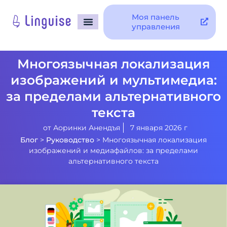
Моя панель
управления
Многоязычная локализация
изображений и мультимедиа:
за пределами альтернативного
текста
от
Аоринки Анендъя
7 января 2026 г
Блог
>
Руководство
>
Многоязычная локализация
изображений и медиафайлов: за пределами
альтернативного текста