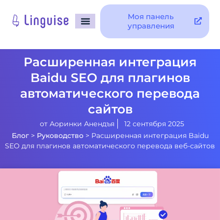
Моя панель
управления
Расширенная интеграция
Baidu SEO для плагинов
автоматического перевода
сайтов
от
Аоринки Анендъя
12 сентября 2025
Блог
>
Руководство
>
Расширенная интеграция Baidu
SEO для плагинов автоматического перевода веб-сайтов