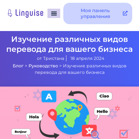
Моя панель
управления
Изучение различных видов
перевода для вашего бизнеса
от
Тристана
18 апреля 2024
Блог
>
Руководство
>
Изучение различных видов
перевода для вашего бизнеса