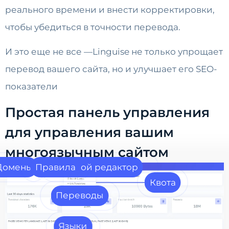
реального времени и внести корректировки,
чтобы убедиться в точности перевода.
И это еще не все —Linguise не только упрощает
перевод вашего сайта, но и улучшает его SEO-
показатели
Простая панель управления
для управления вашим
многоязычным сайтом
Домены
Правила
Живой редактор
Квота
Переводы
Языки