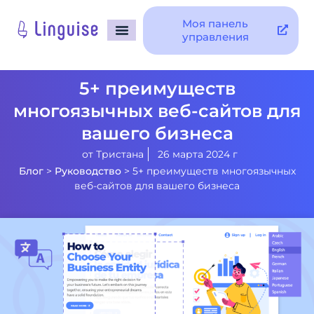
Моя панель
управления
5+ преимуществ
многоязычных веб-сайтов для
вашего бизнеса
от
Тристана
26 марта 2024 г
Блог
>
Руководство
>
5+ преимуществ многоязычных
веб-сайтов для вашего бизнеса