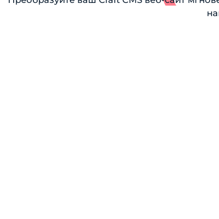
Преобразуйте ваш Craft CMS веб-сайт мгнове
на