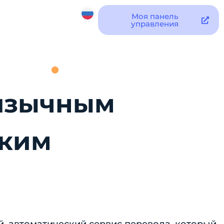
Моя панель
управления
иязычным
ским