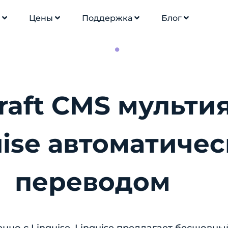
и
Цены
Поддержка
Блог
raft CMS мульт
uise автоматиче
переводом