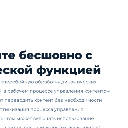
те бесшовно с
еской функцией
бесперебойную обработку динамических
AX, в рабочем процессе управления контентом
ет переводить контент без необходимости
Оптимизация процесса управления
ентом может включать использование
ов, типов полей или других функций Craft