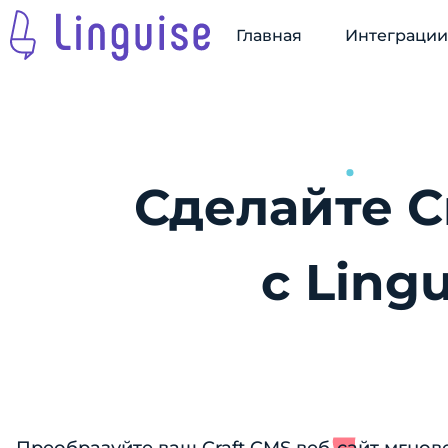
Главная
Интеграци
Сделайте C
с Ling