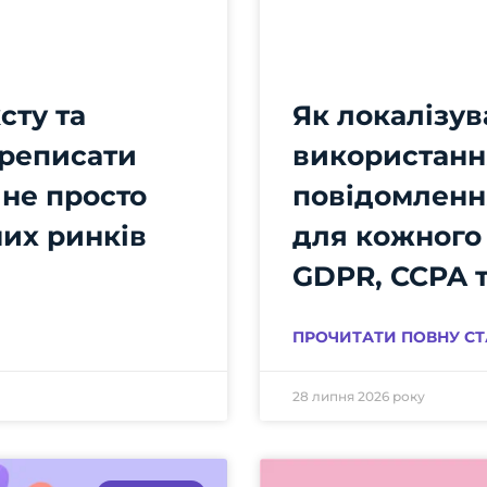
сту та
Як локалізув
ереписати
використання
 не просто
повідомленн
них ринків
для кожного
GDPR, CCPA 
ПРОЧИТАТИ ПОВНУ СТ
28 липня 2026 року