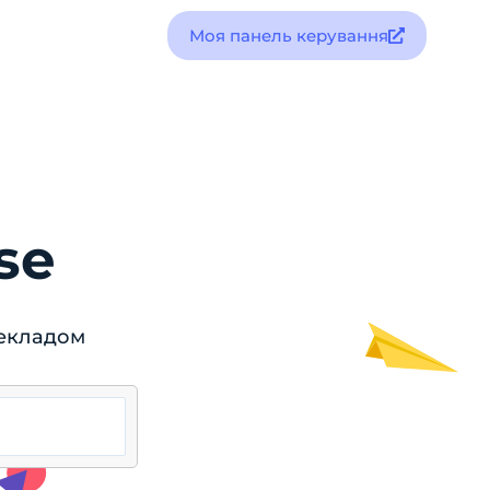
Моя панель керування
se
рекладом