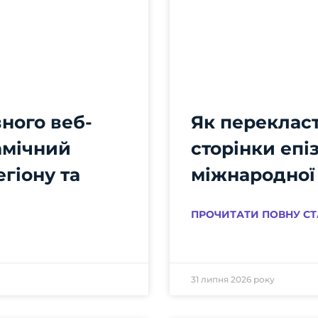
ного веб-
Як перекласт
амічний
сторінки епі
егіону та
міжнародної
ПРОЧИТАТИ ПОВНУ СТ
31 липня 2026 року