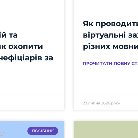
Як проводити
й та
віртуальні з
як охопити
різних мовн
нефіціарів за
ПРОЧИТАТИ ПОВНУ СТ
23 липня 2026 року
ПОСІБНИК