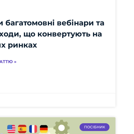
 багатомовні вебінари та
аходи, що конвертують на
их ринках
АТТЮ »
ПОСІБНИК