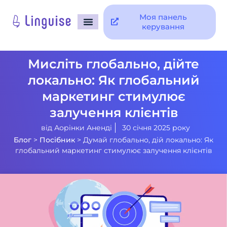
Моя панель
керування
Мисліть глобально, дійте
локально: Як глобальний
маркетинг стимулює
залучення клієнтів
від
Аорінки Аненді
30 січня 2025 року
Блог
>
Посібник
>
Думай глобально, дій локально: Як
глобальний маркетинг стимулює залучення клієнтів