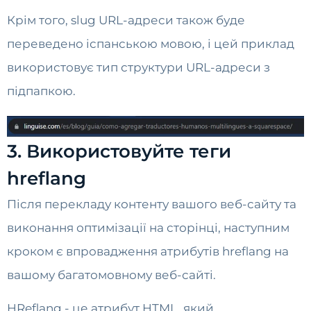
Крім того, slug URL-адреси також буде
переведено іспанською мовою, і цей приклад
використовує тип структури URL-адреси з
підпапкою.
3. Використовуйте теги
hreflang
Після перекладу контенту вашого веб-сайту та
виконання оптимізації на сторінці, наступним
кроком є впровадження атрибутів hreflang на
вашому багатомовному веб-сайті.
HReflang - це атрибут HTML, який