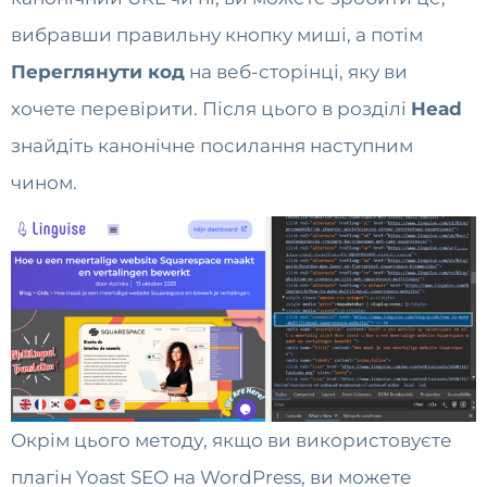
вибравши правильну кнопку миші, а потім
Переглянути код
на веб-сторінці, яку ви
хочете перевірити. Після цього в розділі
Head
знайдіть канонічне посилання наступним
чином.
Окрім цього методу, якщо ви використовуєте
плагін Yoast SEO на WordPress, ви можете