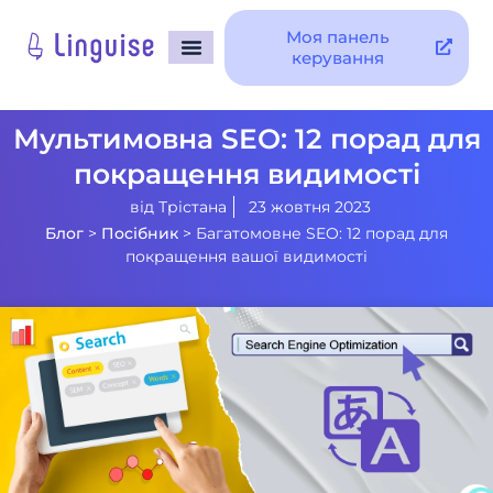
Моя панель
керування
Мультимовна SEO: 12 порад для
покращення видимості
від
Трістана
23 жовтня 2023
Блог
>
Посібник
>
Багатомовне SEO: 12 порад для
покращення вашої видимості