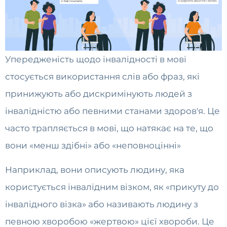
Упередженість щодо інвалідності в мові
стосується використання слів або фраз, які
принижують або дискримінують людей з
інвалідністю або певними станами здоров'я. Це
часто трапляється в мові, що натякає на те, що
вони «менш здібні» або «неповноцінні»
Наприклад, вони описують людину, яка
користується інвалідним візком, як «прикуту до
інвалідного візка» або називають людину з
певною хворобою «жертвою» цієї хвороби. Це