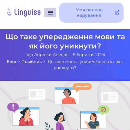
Моя панель
керування
Що таке упередження мови та
як його уникнути?
від
Аорінки Аненді
5 березня 2024
Блог
>
Посібник
>
Що таке мовна упередженість і як її
уникнути?