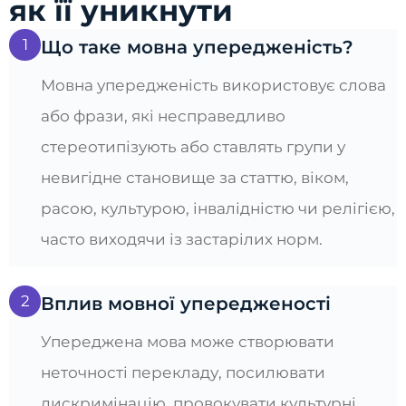
як її уникнути
1
Що таке мовна упередженість?
Мовна упередженість використовує слова
або фрази, які несправедливо
стереотипізують або ставлять групи у
невигідне становище за статтю, віком,
расою, культурою, інвалідністю чи релігією,
часто виходячи із застарілих норм.
2
Вплив мовної упередженості
Упереджена мова може створювати
неточності перекладу, посилювати
дискримінацію, провокувати культурні