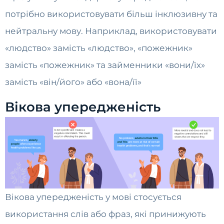
потрібно використовувати більш інклюзивну та
нейтральну мову. Наприклад, використовувати
«людство» замість «людство», «пожежник»
замість «пожежник» та займенники «вони/їх»
замість «він/його» або «вона/її»
Вікова упередженість
Вікова упередженість у мові стосується
використання слів або фраз, які принижують