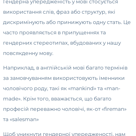
Гендерна упередженість у мові стосується
використання слів, фраз або структур, які
дискримінують або принижують одну стать. Це
часто проявляється в припущеннях та
гендерних стереотипах, вбудованих у нашу
повсякденну мову.
Наприклад, в англійській мові багато термінів
за замовчуванням використовують іменники
чоловічого роду, такі як «mankind» та «man-
made». Крім того, вважається, що багато
професій переважно чоловічі, як-от «fireman»
та «salesman»
Щоб уникнути гендерної упередженості, нам