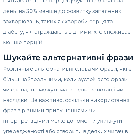
п'ять або більше порцій фруктів та овочів на
день, на 30% менше до розвитку запалених
захворювань, таких як хвороби серця та
діабету, які страждають від тими, хто споживає
менше порцій.
Шукайте альтернативні фрази
Розгляньте альтернативні слова чи фрази, які є
більш нейтральними, коли зустрічаєте фрази
чи слова, що можуть мати певні конотації чи
наслідки. Це важливо, оскільки використання
фраз з різними припущеннями чи
інтерпретаціями може допомогти уникнути
упередженості або створити в деяких читачів