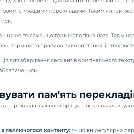
кладу. Якщо перекладач виявить проблеми із зава
 новими, кращими перекладами. Таким чином, якіс
ися.
 – це не те саме, що термінологічна база. Термінол
овні терміни та правила використання, і створюєт
ція для зберігання сегментів оригінального тексту
абезпеченням.
вувати пам'ять перекладі
'ять перекладів і як вона працює, ось кілька ситуа
 з'являючогося контенту:
якщо ви регулярно пере