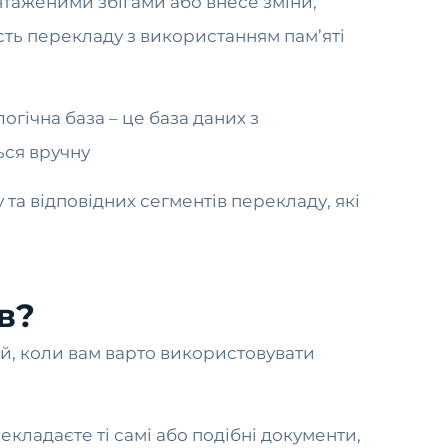
нтаженими збігами або внесе зміни,
ть перекладу з використанням пам’яті
огічна база – це база даних з
ься вручну
 та відповідних сегментів перекладу, які
в?
цій, коли вам варто використовувати
кладаєте ті самі або подібні документи,