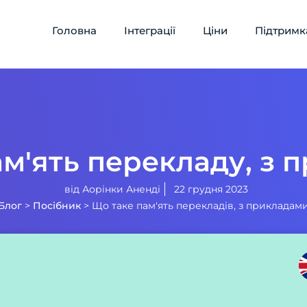
Головна
Інтеграції
Ціни
Підтримк
ам'ять перекладу, з 
від
Аорінки Аненді
22 грудня 2023
Блог
>
Посібник
>
Що таке пам'ять перекладів, з прикладам