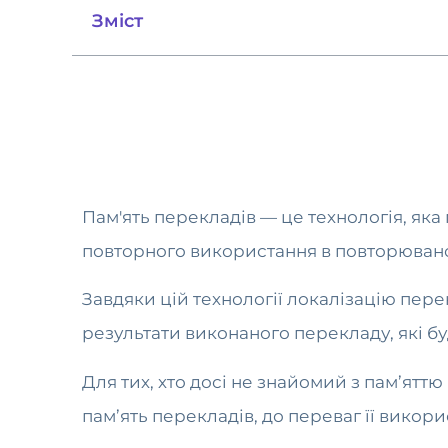
Зміст
Пам'ять перекладів — це технологія, я
повторного використання в повторювано
Завдяки цій технології локалізацію пере
результати виконаного перекладу, які бу
Для тих, хто досі не знайомий з пам’яттю
пам’ять перекладів, до переваг її викори