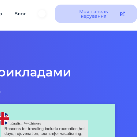
Моя панель
а
Блог
керування
прикладами
и