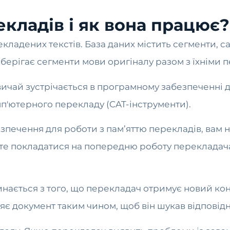
екладів і як вона працює?
кладених текстів. База даних містить сегменти, 
зберігає сегменти мови оригіналу разом з їхніми 
звичай зустрічається в програмному забезпеченні 
мп'ютерного перекладу (CAT-інструменти).
печення для роботи з пам’яттю перекладів, вам 
те покладатися на попередню роботу перекладача
инається з того, що перекладач отримує новий ко
є документ таким чином, щоб він шукав відповідні 