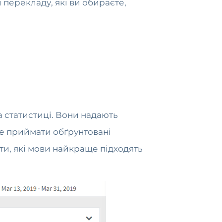
 перекладу, які ви обираєте,
а статистиці. Вони надають
ете приймати обґрунтовані
ти, які мови найкраще підходять