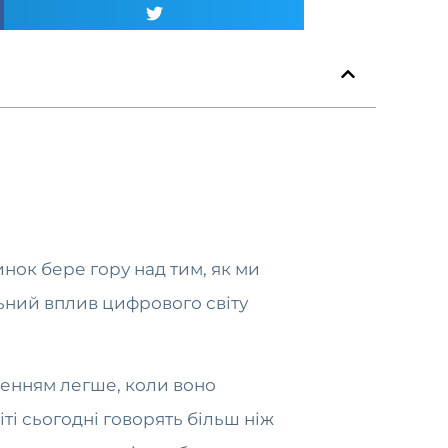
нок бере гору над тим, як ми
льний вплив цифрового світу
ленням легше, коли воно
ті сьогодні говорять більш ніж