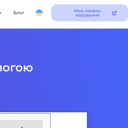
Моя панель
Блог
керування
могою