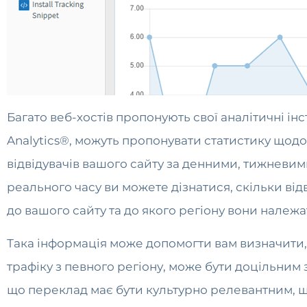
Багато веб-хостів пропонують свої аналітичні інс
Analytics®, можуть пропонувати статистику щодо
відвідувачів вашого сайту за денними, тижневи
реального часу ви можете дізнатися, скільки ві
до вашого сайту та до якого регіону вони належа
Така інформація може допомогти вам визначити,
трафіку з певного регіону, може бути доцільним 
що переклад має бути культурно релевантним, щ