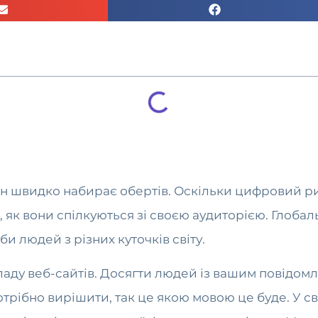
ін швидко набирає обертів. Оскільки цифровий ри
, як вони спілкуються зі своєю аудиторією. Глоба
и людей з різних куточків світу.
аду веб-сайтів. Досягти людей із вашим повідом
рібно вирішити, так це якою мовою це буде. У сві