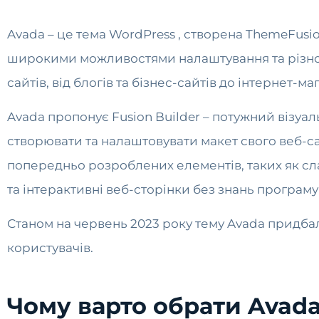
Avada – це тема WordPress , створена ThemeFusi
широкими можливостями налаштування та різнома
сайтів, від блогів та бізнес-сайтів до інтернет-ма
Avada пропонує Fusion Builder – потужний візуа
створювати та налаштовувати макет свого веб-са
попередньо розроблених елементів, таких як сл
та інтерактивні веб-сторінки без знань програму
Станом на червень 2023 року тему Avada придбали
користувачів.
Чому варто обрати Avada