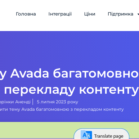
Головна
Інтеграції
Ціни
Підтримка
у Avada багатомовно
 перекладу контенту
орінки Аненді
5 липня 2023 року
ити тему Avada багатомовною з перекладом контенту