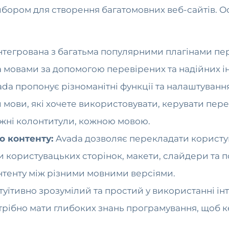
ибором для створення багатомовних веб-сайтів. О
нтегрована з багатьма популярними плагінами пе
а мовами за допомогою перевірених та надійних ін
ada пропонує різноманітні функції та налаштування
мови, які хочете використовувати, керувати пер
ижні колонтитули, кожною мовою.
о контенту:
Avada дозволяє перекладати користу
и користувацьких сторінок, макети, слайдери та 
онтенту між різними мовними версіями.
туїтивно зрозумілий та простий у використанні ін
 потрібно мати глибоких знань програмування, щоб