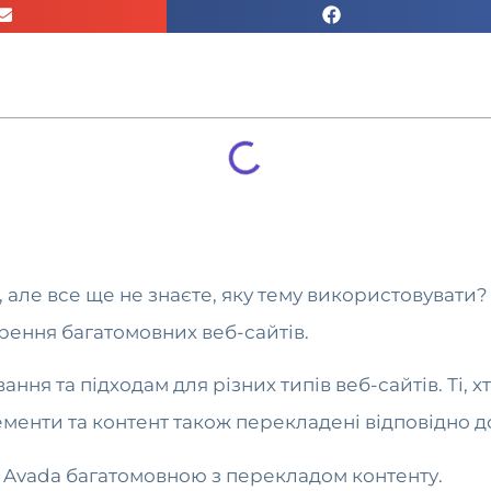
але все ще не знаєте, яку тему використовувати? 
рення багатомовних веб-сайтів.
ня та підходам для різних типів веб-сайтів. Ті, х
енти та контент також перекладені відповідно до
му Avada багатомовною з перекладом контенту.