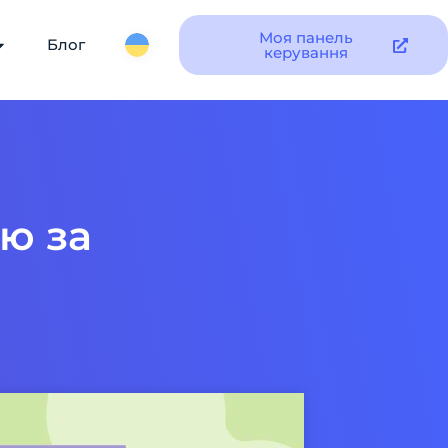
Моя панель
Блог
керування
ю за