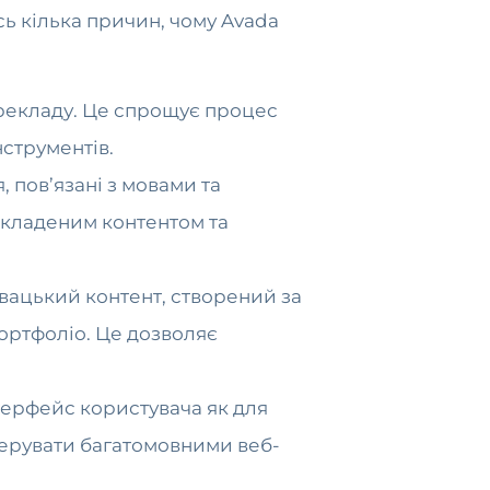
сь кілька причин, чому Avada
рекладу. Це спрощує процес
струментів.
, пов’язані з мовами та
екладеним контентом та
вацький контент, створений за
портфоліо. Це дозволяє
терфейс користувача як для
 керувати багатомовними веб-