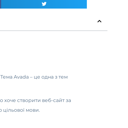
Тема Avada – це одна з тем
то хоче створити веб-сайт за
 цільової мови.