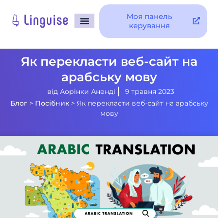
Моя панель
керування
Як перекласти веб-сайт на
арабську мову
від
Аорінки Аненді
9 травня 2023
Блог
>
Посібник
>
Як перекласти веб-сайт на арабську
мову