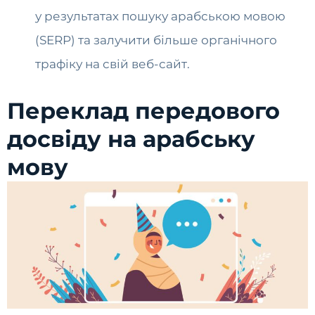
у результатах пошуку арабською мовою
(SERP) та залучити більше органічного
трафіку на свій веб-сайт.
Переклад передового
досвіду на арабську
мову