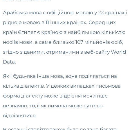
Арабська мова є офіційною мовою у 22 країнах і
рідною мовою в 11 інших країнах. Серед цих
країн Єгипет є країною з найбільшою кількістю
носіїв мови, а саме близько 107 мільйонів осіб,
згідно з даними, отриманими з веб-сайту World
Data.
Як і будь-яка інша мова, вона поділяється на
кілька діалектів. У деяких випадках письмова
форма діалекту може відрізнятися лише
незначно, тоді як вимова може суттєво
відрізнятися.
В останні століття також було додано багато