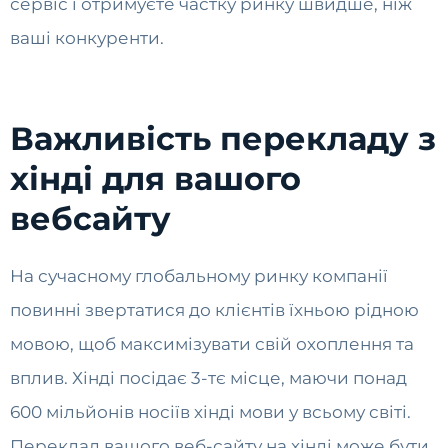
сервіс і отримуєте частку ринку швидше, ніж
ваші конкуренти.
Важливість перекладу з
хінді для вашого
вебсайту
На сучасному глобальному ринку компанії
повинні звертатися до клієнтів їхньою рідною
мовою, щоб максимізувати свій охоплення та
вплив. Хінді посідає 3-тє місце, маючи понад
600 мільйонів носіїв хінді мови у всьому світі.
Переклад вашого веб-сайту на хінді може бути