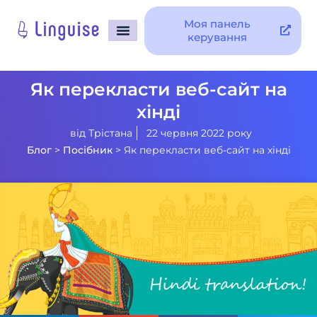
Моя панель
керування
Як перекласти веб-сайт на
хінді
від
Трістана
22 червня 2022 року
Блог
>
Посібник
>
Як перекласти веб-сайт на хінді