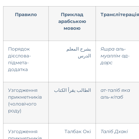
Правило
Приклад
Транслітераці
арабською
мовою
Порядок
يشرح المعلم
Яшра аль-
дієслова-
الدرس
муаллім ад-
підмета-
дарс
додатка
Узгодження
الطالب يقرأ الكتاب
ат-таліб яка
прикметників
аль-кітаб
(чоловічого
роду)
Узгодження
Талбак Окі
Таліб Дхакі
прикметників