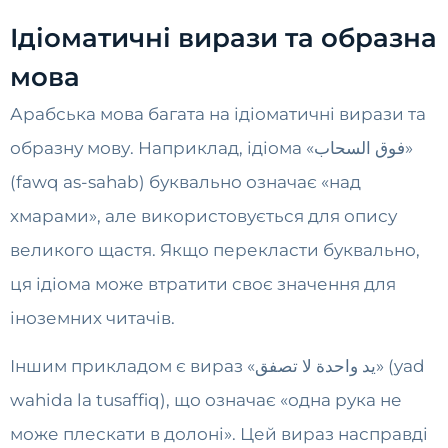
Ідіоматичні вирази та образна
мова
Арабська мова багата на ідіоматичні вирази та
образну мову. Наприклад, ідіома «فوق السحاب»
(fawq as-sahab) буквально означає «над
хмарами», але використовується для опису
великого щастя. Якщо перекласти буквально,
ця ідіома може втратити своє значення для
іноземних читачів.
Іншим прикладом є вираз «يد واحدة لا تصفق» (yad
wahida la tusaffiq), що означає «одна рука не
може плескати в долоні». Цей вираз насправді