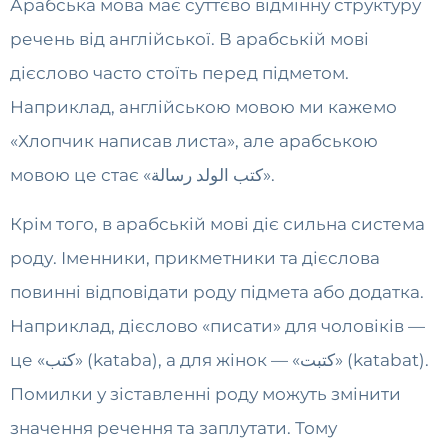
Арабська мова має суттєво відмінну структуру
речень від англійської. В арабській мові
дієслово часто стоїть перед підметом.
Наприклад, англійською мовою ми кажемо
«Хлопчик написав листа», але арабською
мовою це стає «كتب الولد رسالة».
Крім того, в арабській мові діє сильна система
роду. Іменники, прикметники та дієслова
повинні відповідати роду підмета або додатка.
Наприклад, дієслово «писати» для чоловіків —
це «كتب» (kataba), а для жінок — «كتبت» (katabat).
Помилки у зіставленні роду можуть змінити
значення речення та заплутати. Тому