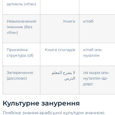
артикль («the»)
Невизначений
Книга
кітаб
іменник (без
«the»)
Присвійна
Книга спогадів
кітаб аль-
структура (of)
муаллім
Заперечення
لا يشرح المعلم
ла яшра аль-
(дієслово)
الدرس
му'аллім ад-
дарс
Культурне занурення
Глибоке знання арабської культури значною