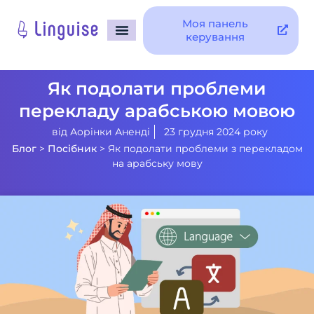
Моя панель
керування
Як подолати проблеми
перекладу арабською мовою
від
Аорінки Аненді
23 грудня 2024 року
Блог
>
Посібник
>
Як подолати проблеми з перекладом
на арабську мову