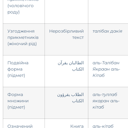
(чоловічого
роду)
Узгодження
Нерозбірливий
талібах дакія
прикметників
текст
(жіночий рід)
Подвійна
الطالبان يقرآن
аль-Талібан
форма
الكتاب
Якраан аль-
(підмет)
Кітаб
Форма
الطلاب يقرؤون
аль-туллаб
множини
الكتاب
якаран аль-
(підмет)
кітаб
Означений
Книга
аль-кітаб