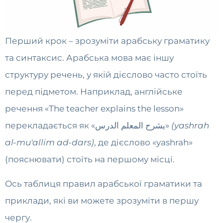
Перший крок – зрозуміти арабську граматику
та синтаксис. Арабська мова має іншу
структуру речень, у якій дієслово часто стоїть
перед підметом. Наприклад, англійське
речення «The teacher explains the lesson»
перекладається як «يشرح المعلم الدرس»
(yashrah
al-mu'allim ad-dars)
, де дієслово «yashrah»
(пояснювати) стоїть на першому місці.
Ось таблиця правил арабської граматики та
приклади, які ви можете зрозуміти в першу
чергу.