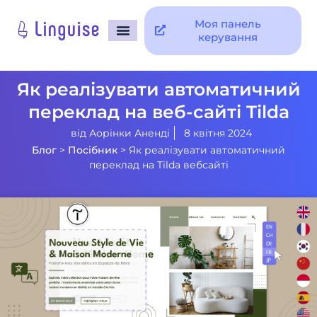
Моя панель
керування
Як реалізувати автоматичний
переклад на веб-сайті Tilda
від
Аорінки Аненді
8 квітня 2024
Блог
>
Посібник
>
Як реалізувати автоматичний
переклад на Tilda вебсайті