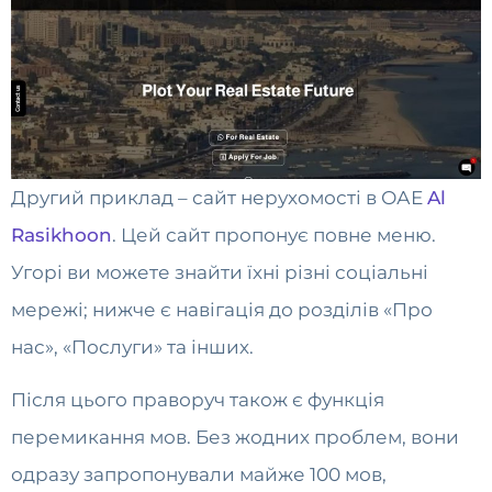
Другий приклад – сайт нерухомості в ОАЕ
Al
Rasikhoon
. Цей сайт пропонує повне меню.
Угорі ви можете знайти їхні різні соціальні
мережі; нижче є навігація до розділів «Про
нас», «Послуги» та інших.
Після цього праворуч також є функція
перемикання мов. Без жодних проблем, вони
одразу запропонували майже 100 мов,