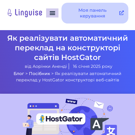
Моя панель
керування
Як реалізувати автоматичний
переклад на конструкторі
сайтів HostGator
від
Аорінки Аненді
16 січня 2025 року
Блог
>
Посібник
>
Як реалізувати автоматичний
переклад у HostGator конструкторі веб-сайтів