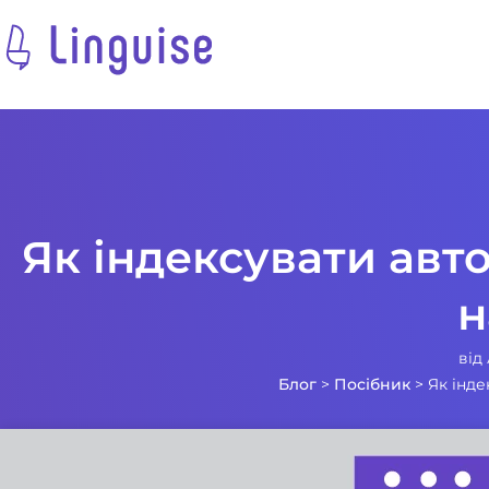
Як індексувати авт
н
від
Блог
>
Посібник
>
Як інде