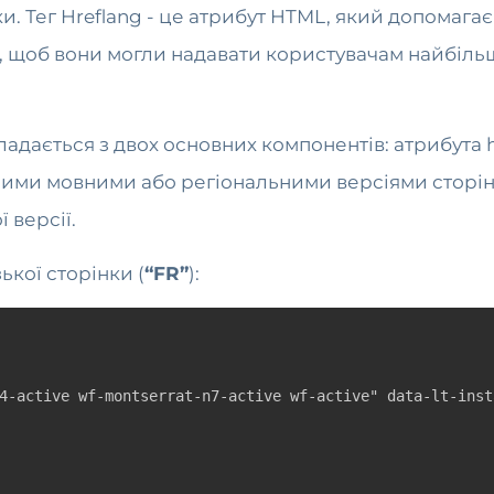
ки. Тег Hreflang - це атрибут HTML, який допомаг
, щоб вони могли надавати користувачам найбільш
кладається з двох основних компонентів: атрибута h
зними мовними або регіональними версіями сторінк
 версії.
ької сторінки (
“FR”
):
4-active wf-montserrat-n7-active wf-active" data-lt-inst