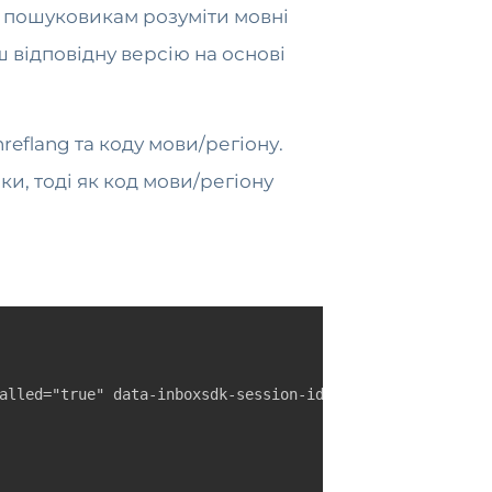
ає пошуковикам розуміти мовні
 відповідну версію на основі
reflang та коду мови/регіону.
и, тоді як код мови/регіону
alled="true" data-inboxsdk-session-id="1686904917791-0.7