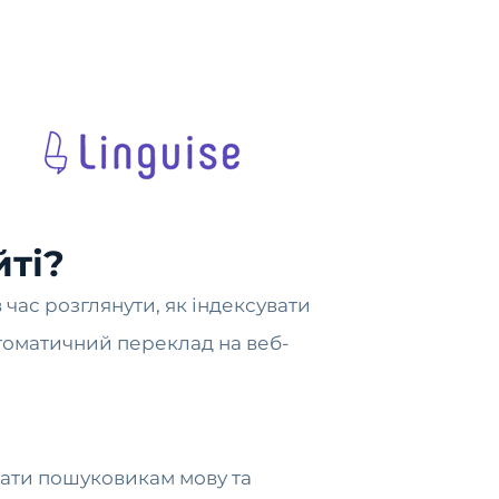
йті?
 час розглянути, як індексувати
втоматичний переклад на веб-
увати пошуковикам мову та