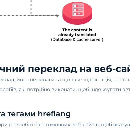
чний переклад на веб-са
клад, його переваги та що таке індексація, настав
особів, які потрібно виконати, щоб індексувати а
а тегами hreflang
я при розробці багатомовних веб-сайтів, щоб вказ