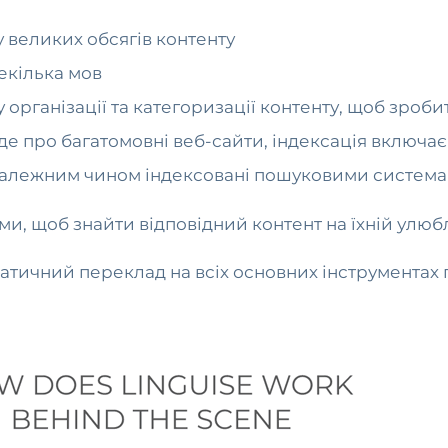
 великих обсягів контенту
екілька мов
у організації та категоризації контенту, щоб зроб
 про багатомовні веб-сайти, індексація включає 
и належним чином індексовані пошуковими систем
, щоб знайти відповідний контент на їхній улюбл
матичний переклад на всіх основних інструментах