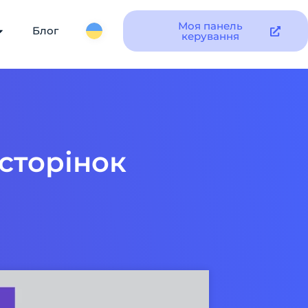
Моя панель
Блог
керування
сторінок