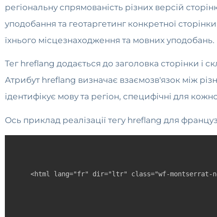
регіональну спрямованість різних версій сторін
уподобання та геотаргетинг конкретної сторінки
їхнього місцезнаходження та мовних уподобань.
Тег hreflang додається до заголовка сторінки і с
Атрибут hreflang визначає взаємозв'язок між рі
ідентифікує мову та регіон, специфічні для кожної
Ось приклад реалізації тегу hreflang для француз
<html lang="fr" dir="ltr" class="wf-montserrat-n