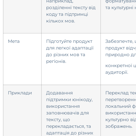
наприклад,
форматуван
розділенні тексту від
та культурні
коду та підтримці
кількох мов.
Мета
Підготуйте продукт
Забезпечте,
для легкої адаптації
продукт від
до різних мов та
природно д
регіонів.
конкретної ц
аудиторії.
Приклади
Додавання
Переклад тек
підтримки юнікоду,
перетворенн
використання
локальний ф
заповнювачів для
використан
тексту, що
культурно ві
перекладається, та
зображень.
адаптація до різних