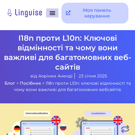
Моя панель
керування
I18n проти L10n: Ключові
відмінності та чому вони
важливі для багатомовних веб-
сайтів
від
Аорінки Аненді
23 січня 2025
Блог
>
Посібник
>
I18n проти L10n: ключові відмінності та
чому вони важливі для багатомовних вебсайтів