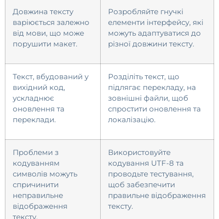
Довжина тексту
Розробляйте гнучкі
варіюється залежно
елементи інтерфейсу, які
від мови, що може
можуть адаптуватися до
порушити макет.
різної довжини тексту.
Текст, вбудований у
Розділіть текст, що
вихідний код,
підлягає перекладу, на
ускладнює
зовнішні файли, щоб
оновлення та
спростити оновлення та
переклади.
локалізацію.
Проблеми з
Використовуйте
кодуванням
кодування UTF-8 та
символів можуть
проводьте тестування,
спричинити
щоб забезпечити
неправильне
правильне відображення
відображення
тексту.
тексту.