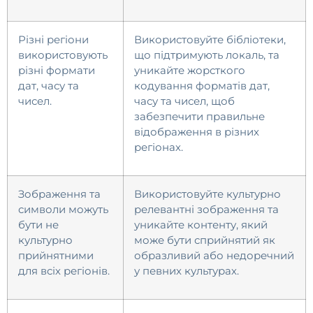
Різні регіони
Використовуйте бібліотеки,
використовують
що підтримують локаль, та
різні формати
уникайте жорсткого
дат, часу та
кодування форматів дат,
чисел.
часу та чисел, щоб
забезпечити правильне
відображення в різних
регіонах.
Зображення та
Використовуйте культурно
символи можуть
релевантні зображення та
бути не
уникайте контенту, який
культурно
може бути сприйнятий як
прийнятними
образливий або недоречний
для всіх регіонів.
у певних культурах.