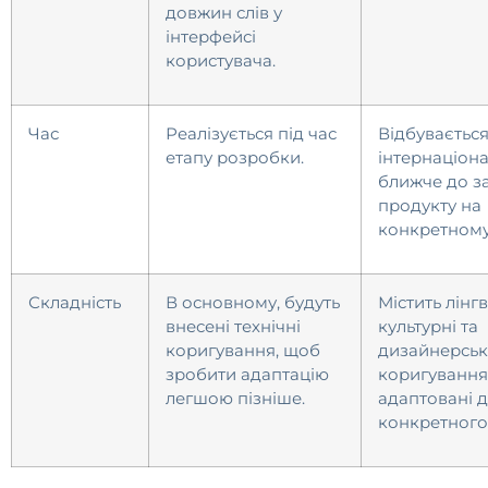
довжин слів у
інтерфейсі
користувача.
Час
Реалізується під час
Відбувається
етапу розробки.
інтернаціонал
ближче до з
продукту на
конкретному
Складність
В основному, будуть
Містить лінгв
внесені технічні
культурні та
коригування, щоб
дизайнерськ
зробити адаптацію
коригування
легшою пізніше.
адаптовані 
конкретного 