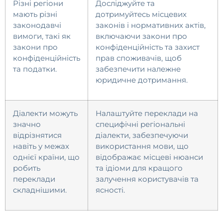
Різні регіони
Досліджуйте та
мають різні
дотримуйтесь місцевих
законодавчі
законів і нормативних актів,
вимоги, такі як
включаючи закони про
закони про
конфіденційність та захист
конфіденційність
прав споживачів, щоб
та податки.
забезпечити належне
юридичне дотримання.
Діалекти можуть
Налаштуйте переклади на
значно
специфічні регіональні
відрізнятися
діалекти, забезпечуючи
навіть у межах
використання мови, що
однієї країни, що
відображає місцеві нюанси
робить
та ідіоми для кращого
переклади
залучення користувачів та
складнішими.
ясності.