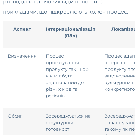
розподіл їх ключових відмінностей із
прикладами, що підкреслюють кожен процес.
Аспект
Інтернаціоналізація
Локалізац
(i18n)
Визначення
Процес
Процес адап
проектування
інтернаціон
продукту так, щоб
продукту дл
він міг бути
задоволенн
адаптований до
культурних 
різних мов та
конкретного 
регіонів.
Обсяг
Зосереджується на
Зосереджуєт
структурній
налаштуванні
готовності,
такому як пе