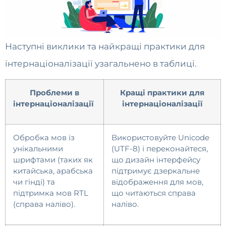
Наступні виклики та найкращі практики для
інтернаціоналізації узагальнено в таблиці.
Проблеми в
Кращі практики для
інтернаціоналізації
інтернаціоналізації
Обробка мов із
Використовуйте Unicode
унікальними
(UTF-8) і переконайтеся,
шрифтами (таких як
що дизайн інтерфейсу
китайська, арабська
підтримує дзеркальне
чи гінді) та
відображення для мов,
підтримка мов RTL
що читаються справа
(справа наліво).
наліво.