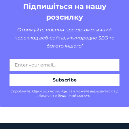
Підпишіться на нашу
розсилку
Отримуйте новини про автоматичний
переклад веб-сайтів, міжнародне SEO та
багато іншого!
Спробуйте. Один раз на місяць, і ви можете відмовитися від
підписки в будь-який момент.