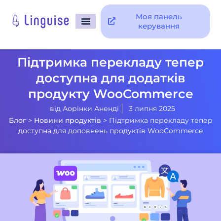
Моя панель
керування
Підтримка перекладу тепер
доступна для додатків
продукту WooCommerce
від
Аорінки Аненді
3 липня 2025
Блог
>
Новини продуктів
>
Підтримка перекладу тепер
доступна для доповнень продуктів WooCommerce