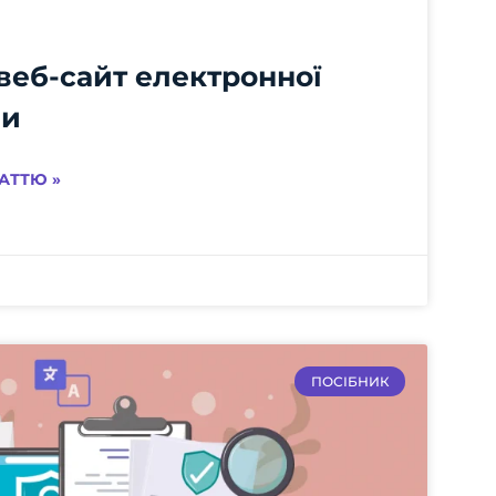
веб-сайт електронної
ди
АТТЮ »
ПОСІБНИК