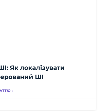
ШІ: Як локалізувати
енерований ШІ
АТТЮ »