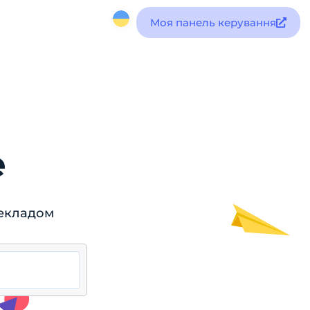
Моя панель керування
e
рекладом