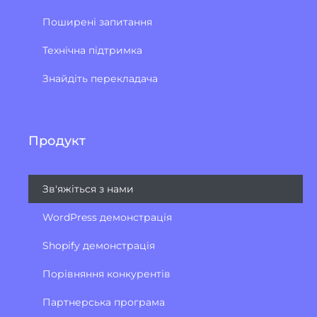
Поширені запитання
Технічна підтримка
Знайдіть перекладача
Продукт
Зв'яжіться з нами
WordPress демонстрація
Shopify демонстрація
Порівняння конкурентів
Партнерська програма