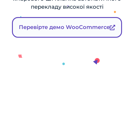
перекладу високої якості
Перевірте демо WooCommerce