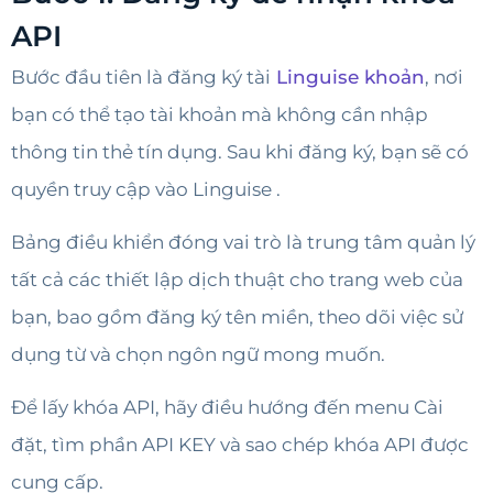
API
Bước đầu tiên là đăng ký tài
Linguise khoản
, nơi
bạn có thể tạo tài khoản mà không cần nhập
thông tin thẻ tín dụng. Sau khi đăng ký, bạn sẽ có
quyền truy cập vào Linguise .
Bảng điều khiển đóng vai trò là trung tâm quản lý
tất cả các thiết lập dịch thuật cho trang web của
bạn, bao gồm đăng ký tên miền, theo dõi việc sử
dụng từ và chọn ngôn ngữ mong muốn.
Để lấy khóa API, hãy điều hướng đến menu Cài
đặt, tìm phần API KEY và sao chép khóa API được
cung cấp.