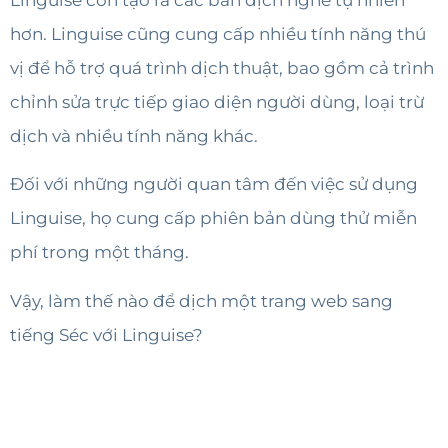
Linguise còn tạo ra các bản dịch nghe tự nhiên
hơn. Linguise cũng cung cấp nhiều tính năng thú
vị để hỗ trợ quá trình dịch thuật, bao gồm cả trình
chỉnh sửa trực tiếp giao diện người dùng, loại trừ
dịch và nhiều tính năng khác.
Đối với những người quan tâm đến việc sử dụng
Linguise, họ cung cấp phiên bản dùng thử miễn
phí trong một tháng.
Vậy, làm thế nào để dịch một trang web sang
tiếng Séc với Linguise?