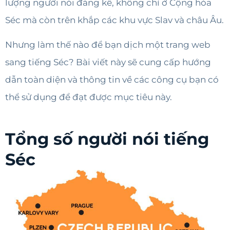
lượng người nói đáng kể, không chỉ ở Cộng hòa
Séc mà còn trên khắp các khu vực Slav và châu Âu.
Nhưng làm thế nào để bạn dịch một trang web
sang tiếng Séc? Bài viết này sẽ cung cấp hướng
dẫn toàn diện và thông tin về các công cụ bạn có
thể sử dụng để đạt được mục tiêu này.
Tổng số người nói tiếng
Séc