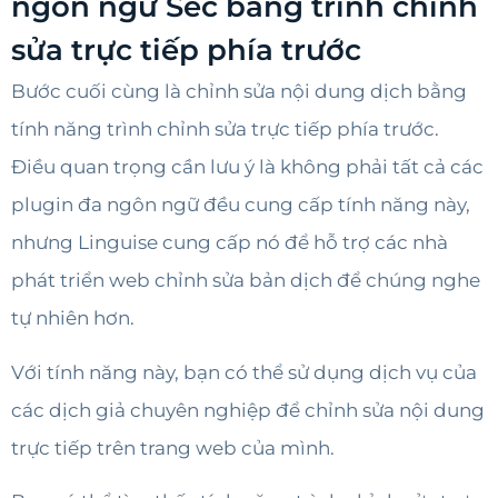
ngôn ngữ Séc bằng trình chỉnh
sửa trực tiếp phía trước
Bước cuối cùng là chỉnh sửa nội dung dịch bằng
tính năng trình chỉnh sửa trực tiếp phía trước.
Điều quan trọng cần lưu ý là không phải tất cả các
plugin đa ngôn ngữ đều cung cấp tính năng này,
nhưng Linguise cung cấp nó để hỗ trợ các nhà
phát triển web chỉnh sửa bản dịch để chúng nghe
tự nhiên hơn.
Với tính năng này, bạn có thể sử dụng dịch vụ của
các dịch giả chuyên nghiệp để chỉnh sửa nội dung
trực tiếp trên trang web của mình.