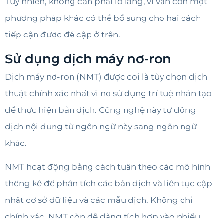
Tuy nhiên, không cần phải lo lắng, vì vẫn còn một
phương pháp khác có thể bổ sung cho hai cách
tiếp cận được đề cập ở trên.
Sử dụng dịch máy nơ-ron
Dịch máy nơ-ron (NMT) được coi là tùy chọn dịch
thuật chính xác nhất vì nó sử dụng trí tuệ nhân tạo
để thực hiện bản dịch. Công nghệ này tự động
dịch nội dung từ ngôn ngữ này sang ngôn ngữ
khác.
NMT hoạt động bằng cách tuân theo các mô hình
thống kê để phân tích các bản dịch và liên tục cập
nhật cơ sở dữ liệu và các mẫu dịch. Không chỉ
chính xác, NMT còn dễ dàng tích hợp vào nhiều