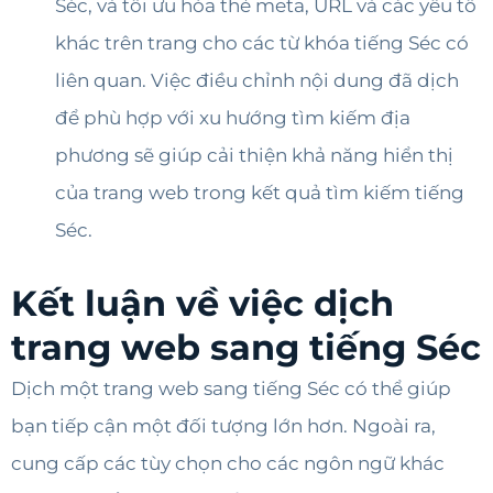
Séc, và tối ưu hóa thẻ meta, URL và các yếu tố
khác trên trang cho các từ khóa tiếng Séc có
liên quan. Việc điều chỉnh nội dung đã dịch
để phù hợp với xu hướng tìm kiếm địa
phương sẽ giúp cải thiện khả năng hiển thị
của trang web trong kết quả tìm kiếm tiếng
Séc.
Kết luận về việc dịch
trang web sang tiếng Séc
Dịch một trang web sang tiếng Séc có thể giúp
bạn tiếp cận một đối tượng lớn hơn. Ngoài ra,
cung cấp các tùy chọn cho các ngôn ngữ khác