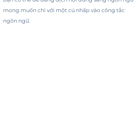
mong muốn chỉ với một cú nhấp vào công tắc
ngôn ngữ.