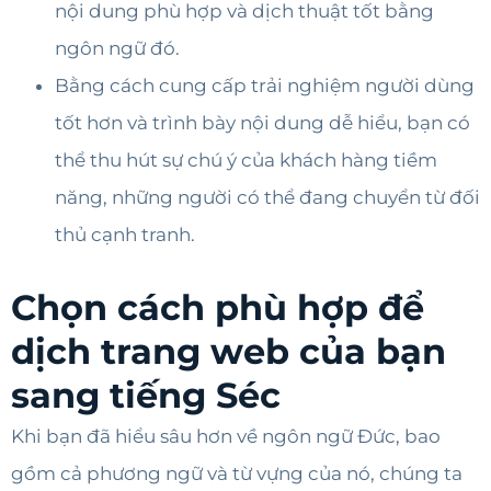
nội dung phù hợp và dịch thuật tốt bằng
ngôn ngữ đó.
Bằng cách cung cấp trải nghiệm người dùng
tốt hơn và trình bày nội dung dễ hiểu, bạn có
thể thu hút sự chú ý của khách hàng tiềm
năng, những người có thể đang chuyển từ đối
thủ cạnh tranh.
Chọn cách phù hợp để
dịch trang web của bạn
sang tiếng Séc
Khi bạn đã hiểu sâu hơn về ngôn ngữ Đức, bao
gồm cả phương ngữ và từ vựng của nó, chúng ta