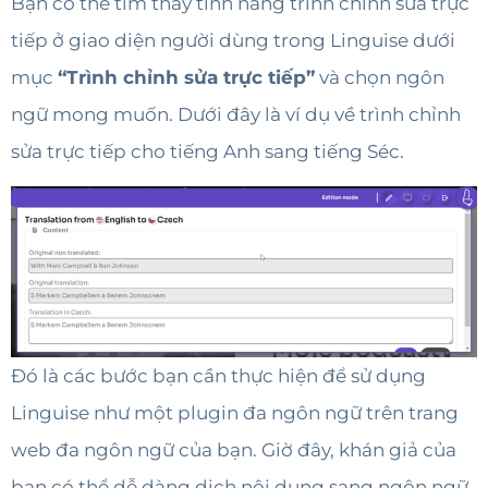
Bạn có thể tìm thấy tính năng trình chỉnh sửa trực
tiếp ở giao diện người dùng trong Linguise dưới
mục
“Trình chỉnh sửa trực tiếp”
và chọn ngôn
ngữ mong muốn. Dưới đây là ví dụ về trình chỉnh
sửa trực tiếp cho tiếng Anh sang tiếng Séc.
Đó là các bước bạn cần thực hiện để sử dụng
Linguise như một plugin đa ngôn ngữ trên trang
web đa ngôn ngữ của bạn. Giờ đây, khán giả của
bạn có thể dễ dàng dịch nội dung sang ngôn ngữ