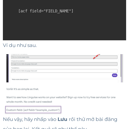
[acf field="FIELD_NAME"]
Ví dụ như sau.
Nếu vậy, hãy nhấp vào
Lưu
rồi thử mở bài đăng
của bạn lại. Kết quả sẽ như thế này.