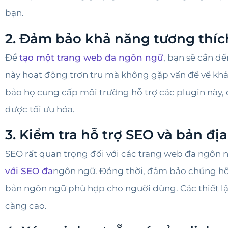
bạn.
2. Đảm bảo khả năng tương thíc
Để
tạo một trang web đa ngôn ngữ
, bạn sẽ cần đ
này hoạt động trơn tru mà không gặp vấn đề về khả 
bảo họ cung cấp môi trường hỗ trợ các plugin này, 
được tối ưu hóa.
3. Kiểm tra hỗ trợ SEO và bản đị
SEO rất quan trọng đối với các trang web đa ngôn ng
với SEO đa
ngôn ngữ. Đồng thời, đảm bảo chúng hỗ t
bản ngôn ngữ phù hợp cho người dùng. Các thiết lậ
càng cao.