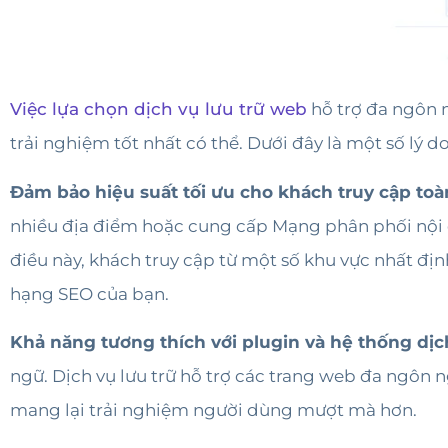
Việc lựa chọn dịch vụ lưu trữ web
hỗ trợ đa ngôn n
trải nghiệm tốt nhất có thể. Dưới đây là một số lý d
Đảm bảo hiệu suất tối ưu cho khách truy cập toà
nhiều địa điểm hoặc cung cấp Mạng phân phối nội 
điều này, khách truy cập từ một số khu vực nhất đị
hạng SEO của bạn.
Khả năng tương thích với plugin và hệ thống dịc
ngữ. Dịch vụ lưu trữ hỗ trợ các trang web đa ngôn 
mang lại trải nghiệm người dùng mượt mà hơn.