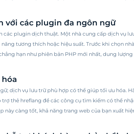
h với các plugin đa ngôn ngữ
ến các plugin dịch thuật. Một nhà cung cấp dịch vụ lư
năng tương thích hoặc hiệu suất. Trước khi chọn nhà
chẳng hạn như phiên bản PHP mới nhất, dung lượng lư
a hóa
ữ; dịch vụ lưu trữ phù hợp có thể giúp tối ưu hóa. H
rợ thẻ hreflang để các công cụ tìm kiếm có thể nhận
p này càng tốt, khả năng trang web của bạn xuất hiệ