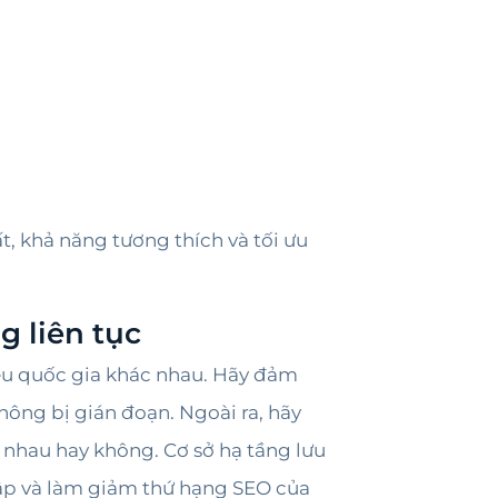
, khả năng tương thích và tối ưu
g liên tục
iều quốc gia khác nhau. Hãy đảm
hông bị gián đoạn. Ngoài ra, hãy
 nhau hay không. Cơ sở hạ tầng lưu
cập và làm giảm thứ hạng SEO của