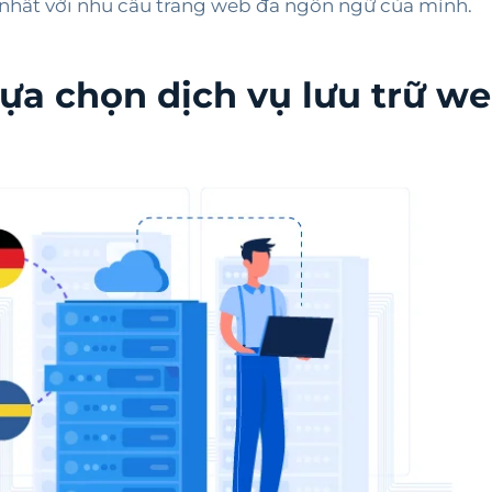
p nhất với nhu cầu trang web đa ngôn ngữ của mình.
ựa chọn dịch vụ lưu trữ we