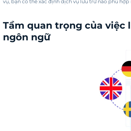
vụ, bạn có thể xác định dịch vụ lưu trữ nào phù hợ
Tầm quan trọng của việc l
ngôn ngữ