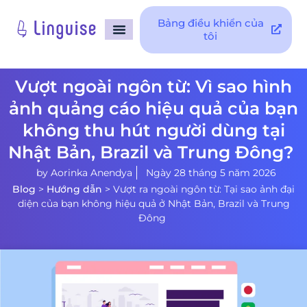
Bảng điều khiển của
tôi
Trang Chủ
Tích hợp
Hỗ trợ
Vượt ngoài ngôn từ: Vì sao hình
ảnh quảng cáo hiệu quả của bạn
không thu hút người dùng tại
Nhật Bản, Brazil và Trung Đông?
by
Aorinka Anendya
Ngày 28 tháng 5 năm 2026
Blog
>
Hướng dẫn
>
Vượt ra ngoài ngôn từ: Tại sao ảnh đại
diện của bạn không hiệu quả ở Nhật Bản, Brazil và Trung
Đông