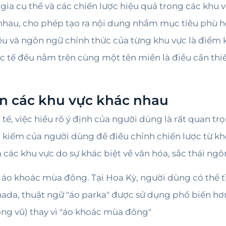
ốc gia cụ thể và các chiến lược hiệu quả trong các khu
hau, cho phép tạo ra nội dung nhắm mục tiêu phù hợp
u và ngôn ngữ chính thức của từng khu vực là điểm 
c tế đều nằm trên cùng một tên miền là điều cần thi
ên các khu vực khác nhau
ế, việc hiểu rõ ý định của người dùng là rất quan trọ
 kiếm của người dùng để điều chỉnh chiến lược từ kh
các khu vực do sự khác biệt về văn hóa, sắc thái ngô
n áo khoác mùa đông. Tại Hoa Kỳ, người dùng có thể 
nada, thuật ngữ "áo parka" được sử dụng phổ biến hơ
 vũ) thay vì "áo khoác mùa đông"