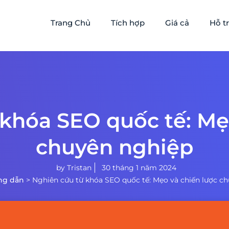
Trang Chủ
Tích hợp
Giá cả
Hỗ t
khóa SEO quốc tế: Mẹ
chuyên nghiệp
by
Tristan
30 tháng 1 năm 2024
ng dẫn
>
Nghiên cứu từ khóa SEO quốc tế: Mẹo và chiến lược c